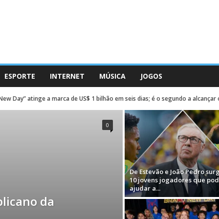
ESPORTE
INTERNET
MÚSICA
JOGOS
New Day” atinge a marca de US$ 1 bilhão em seis dias; é o segundo a alcançar 
0
De Estevão e João Pedro su
10 jovens jogadores que po
ajudar a...
blicano da