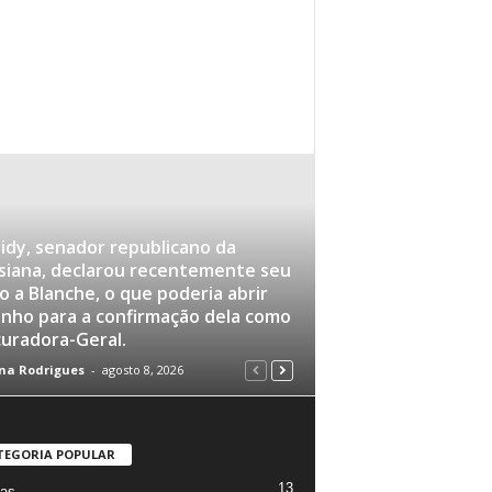
idy, senador republicano da
siana, declarou recentemente seu
o a Blanche, o que poderia abrir
nho para a confirmação dela como
uradora-Geral.
na Rodrigues
-
agosto 8, 2026
TEGORIA POPULAR
13
ias