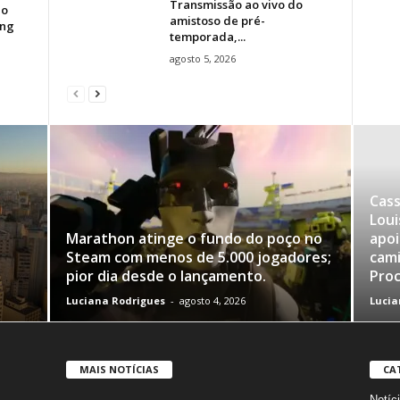
Transmissão ao vivo do
 o
amistoso de pré-
ing
temporada,...
agosto 5, 2026
Cass
Loui
Marathon atinge o fundo do poço no
apoi
Steam com menos de 5.000 jogadores;
cami
pior dia desde o lançamento.
Proc
Luciana Rodrigues
-
agosto 4, 2026
Lucia
MAIS NOTÍCIAS
CA
Notíc