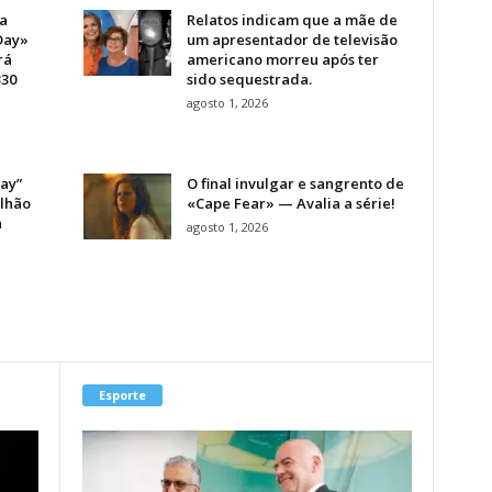
a
Relatos indicam que a mãe de
Day»
um apresentador de televisão
rá
americano morreu após ter
330
sido sequestrada.
agosto 1, 2026
ay”
O final invulgar e sangrento de
ilhão
«Cape Fear» — Avalia a série!
a
agosto 1, 2026
Esporte