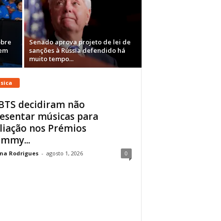
obre
Senado aprova projeto de lei de
 em
sanções à Rússia defendido há
muito tempo...
sica
BTS decidiram não
esentar músicas para
liação nos Prémios
mmy...
na Rodrigues
-
agosto 1, 2026
0