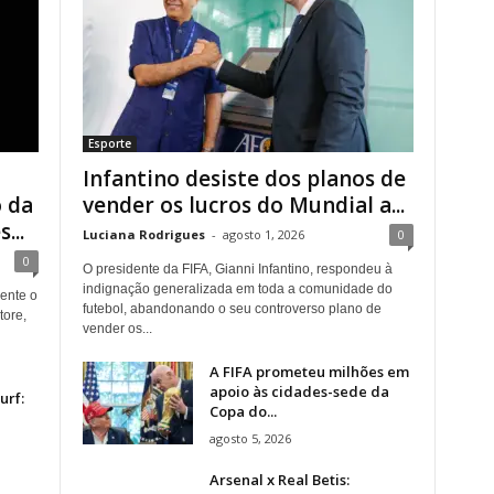
Esporte
Infantino desiste dos planos de
 da
vender os lucros do Mundial a...
...
Luciana Rodrigues
-
agosto 1, 2026
0
0
O presidente da FIFA, Gianni Infantino, respondeu à
indignação generalizada em toda a comunidade do
ente o
futebol, abandonando o seu controverso plano de
tore,
vender os...
A FIFA prometeu milhões em
apoio às cidades-sede da
urf:
Copa do...
agosto 5, 2026
Arsenal x Real Betis: