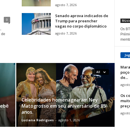
agosto 7, 2026
Senado aprova indicados de
0
Trump para preencher
Músi
vagas no corpo diplomático
,
Os BT
agosto 7, 2026
o de
Prémi
membr
Jo
Mara
poço
All
de...
agosto
Os co
Celebridades homenagearam Ney
muit
bebê
Matogrosso em seu aniversário de 85
preço
anos.
agosto
Luciana Rodrigues
-
agosto 1, 2026